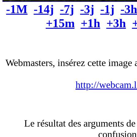
-1M
-14j
-7j
-3j
-1j
-3
+15m
+1h
+3h
Webmasters, insérez cette image a
http://webcam.
Le résultat des arguments de
confusion