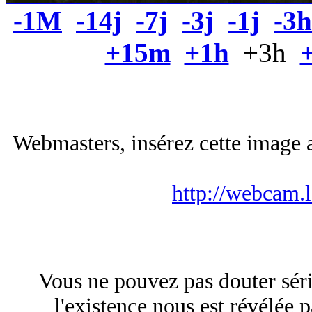
-1M
-14j
-7j
-3j
-1j
-3h
+15m
+1h
+3h
Webmasters, insérez cette image a
http://webcam.
Vous ne pouvez pas douter sér
l'existence nous est révélée 