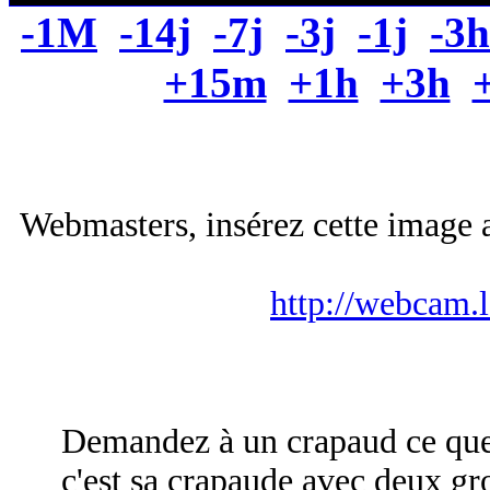
-1M
-14j
-7j
-3j
-1j
-3h
+15m
+1h
+3h
Webmasters, insérez cette image a
http://webcam.
Demandez à un crapaud ce que c
c'est sa crapaude avec deux gro