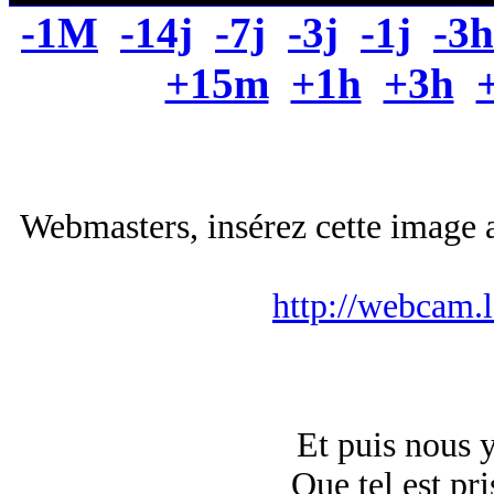
-1M
-14j
-7j
-3j
-1j
-3h
+15m
+1h
+3h
Webmasters, insérez cette image a
http://webcam.
Et puis nous 
Que tel est pri