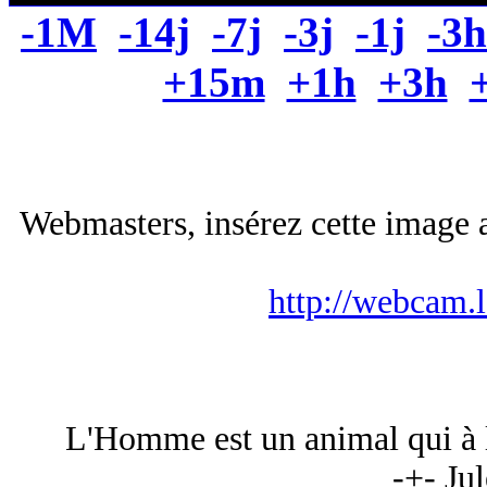
-1M
-14j
-7j
-3j
-1j
-3h
+15m
+1h
+3h
Webmasters, insérez cette image a
http://webcam.
L'Homme est un animal qui à la
-+- Ju