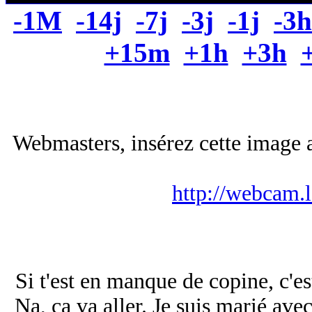
-1M
-14j
-7j
-3j
-1j
-3h
+15m
+1h
+3h
Webmasters, insérez cette image a
http://webcam.
Si t'est en manque de copine, c'e
Na, ça va aller. Je suis marié ave