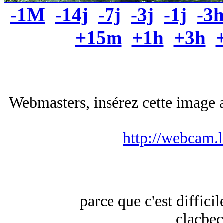
-1M
-14j
-7j
-3j
-1j
-3
+15m
+1h
+3h
Webmasters, insérez cette image a
http://webcam.
parce que c'est difficil
clacbec