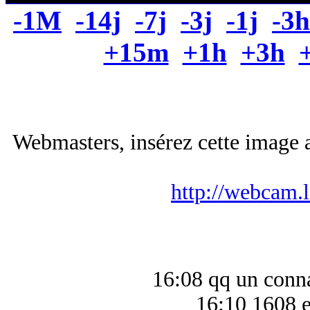
-1M
-14j
-7j
-3j
-1j
-3h
+15m
+1h
+3h
Webmasters, insérez cette image a
http://webcam.
16:08 qq un conn
16:10 1608 