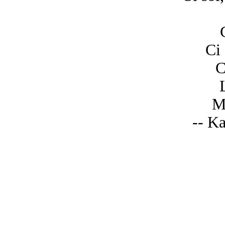
Ci 
C
M
-- Ka