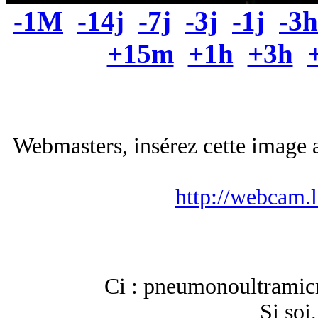
-1M
-14j
-7j
-3j
-1j
-3h
+15m
+1h
+3h
Webmasters, insérez cette image a
http://webcam.
Ci : pneumonoultramicr
Si soi