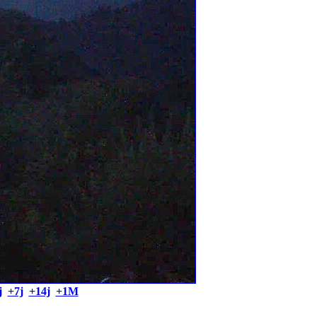
j
+7j
+14j
+1M