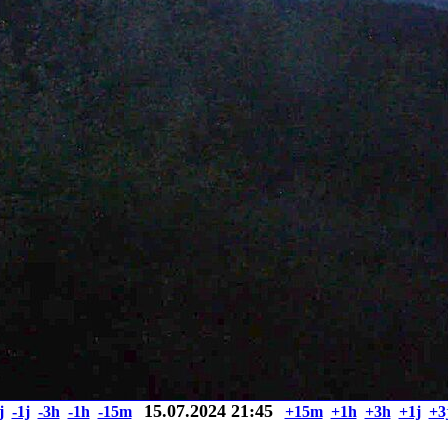
15.07.2024 21:45
j
-1j
-3h
-1h
-15m
+15m
+1h
+3h
+1j
+3