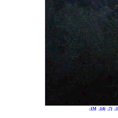
-1M
-14j
-7j
-3