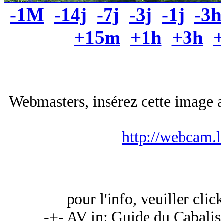
-1M
-14j
-7j
-3j
-1j
-3
+15m
+1h
+3h
Webmasters, insérez cette image a
http://webcam.
pour l'info, veuiller cli
-+- AV in: Guide du Cabalist