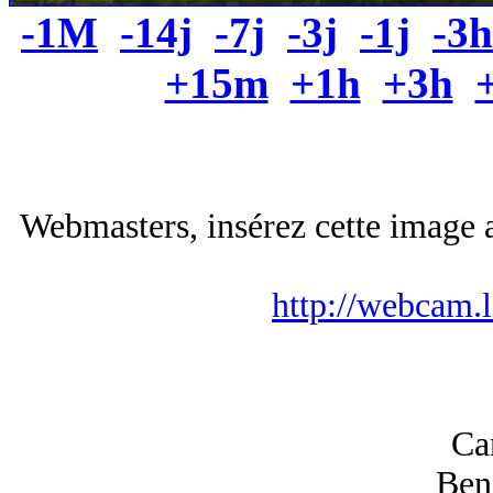
-1M
-14j
-7j
-3j
-1j
-3h
+15m
+1h
+3h
Webmasters, insérez cette image a
http://webcam.
Can
Ben