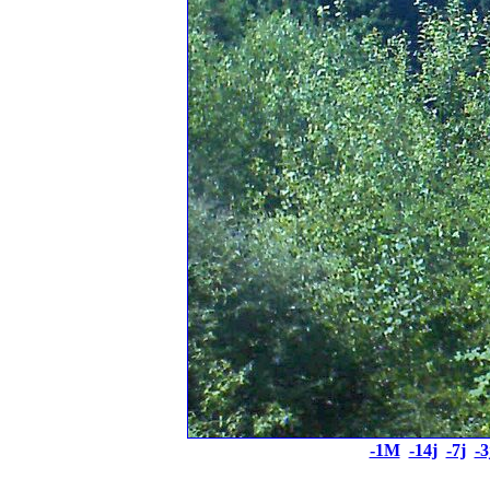
-1M
-14j
-7j
-3