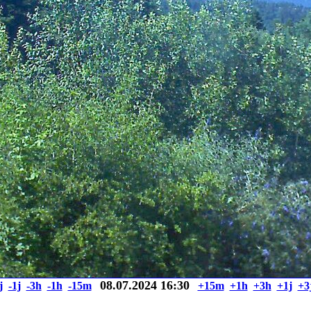
08.07.2024 16:30
j
-1j
-3h
-1h
-15m
+15m
+1h
+3h
+1j
+3