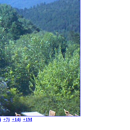
j
+7j
+14j
+1M