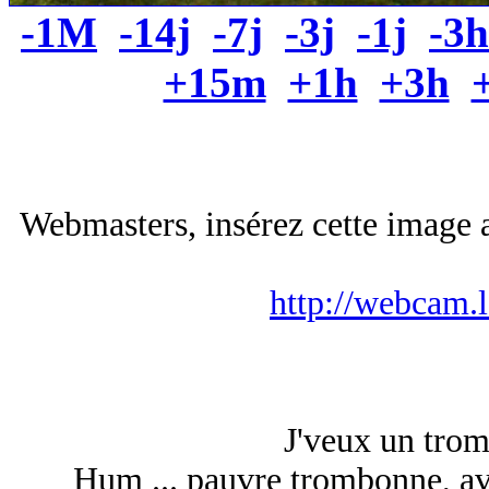
-1M
-14j
-7j
-3j
-1j
-3h
+15m
+1h
+3h
Webmasters, insérez cette image a
http://webcam.
J'veux un tro
Hum ... pauvre trombonne, avec