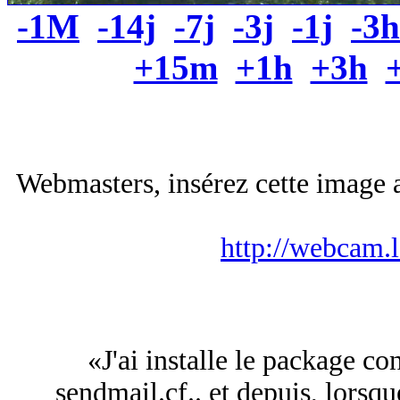
-1M
-14j
-7j
-3j
-1j
-3h
+15m
+1h
+3h
Webmasters, insérez cette image a
http://webcam.
«J'ai installe le package c
sendmail.cf.. et depuis, lorsq