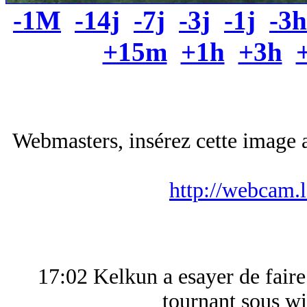
-1M
-14j
-7j
-3j
-1j
-3h
+15m
+1h
+3h
Webmasters, insérez cette image a
http://webcam.
17:02 Kelkun a esayer de fai
tournant sous wi