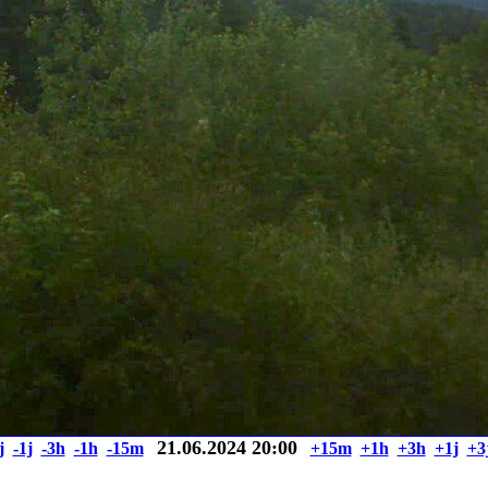
21.06.2024 20:00
j
-1j
-3h
-1h
-15m
+15m
+1h
+3h
+1j
+3