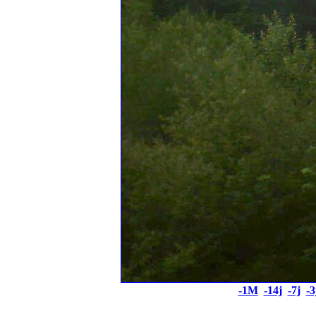
-1M
-14j
-7j
-3