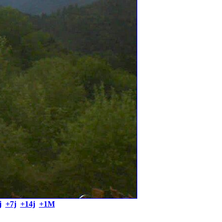
j
+7j
+14j
+1M