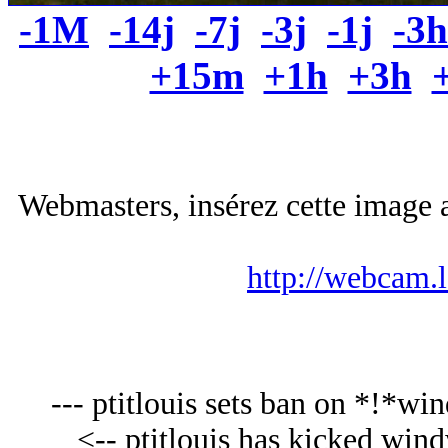
-1M
-14j
-7j
-3j
-1j
-3h
+15m
+1h
+3h
Webmasters, insérez cette image a
http://webcam.
--- ptitlouis sets ban on *!
<-- ptitlouis has kicked win