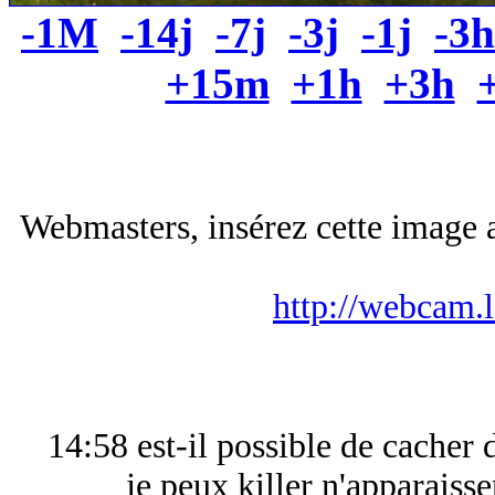
-1M
-14j
-7j
-3j
-1j
-3h
+15m
+1h
+3h
Webmasters, insérez cette image a
http://webcam.
14:58 est-il possible de cacher 
je peux killer n'apparaisse