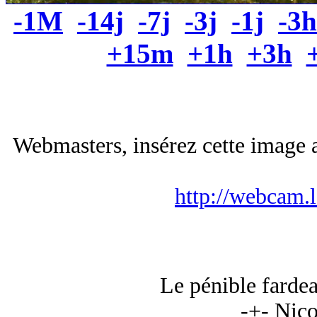
-1M
-14j
-7j
-3j
-1j
-3h
+15m
+1h
+3h
Webmasters, insérez cette image a
http://webcam.
Le pénible fardeau
-+- Nico