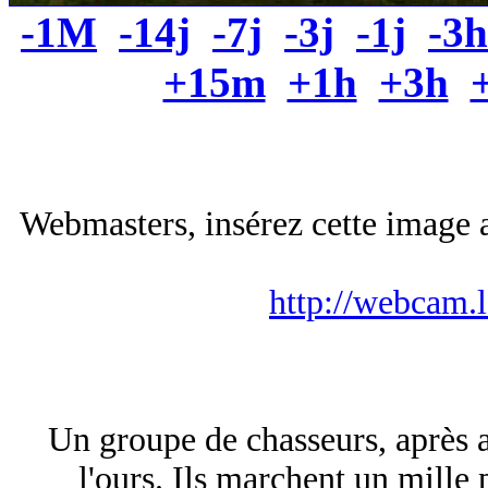
-1M
-14j
-7j
-3j
-1j
-3h
+15m
+1h
+3h
Webmasters, insérez cette image a
http://webcam.
Un groupe de chasseurs, après a
l'ours. Ils marchent un mille 