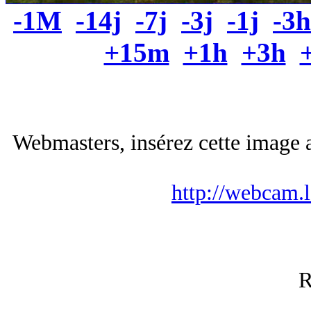
-1M
-14j
-7j
-3j
-1j
-3h
+15m
+1h
+3h
Webmasters, insérez cette image a
http://webcam.