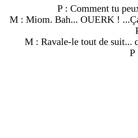
P : Comment tu peux
M : Miom. Bah... OUERK ! ...Ça f
M : Ravale-le tout de suit... 
P 