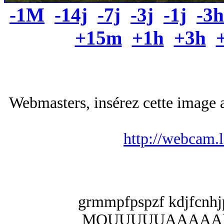
-1M
-14j
-7j
-3j
-1j
-3h
+15m
+1h
+3h
Webmasters, insérez cette image a
http://webcam.
grmmpfpspzf kdjfcnhjp 
MOUUUUUAAAAAHHHH