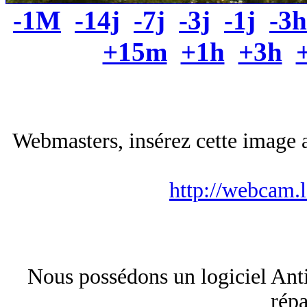
-1M
-14j
-7j
-3j
-1j
-3h
+15m
+1h
+3h
Webmasters, insérez cette image a
http://webcam.
Nous possédons un logiciel Anti
rép