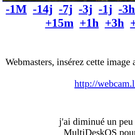
-1M
-14j
-7j
-3j
-1j
-3h
+15m
+1h
+3h
Webmasters, insérez cette image a
http://webcam.
j'ai diminué un peu
MultiDeskOS pour 