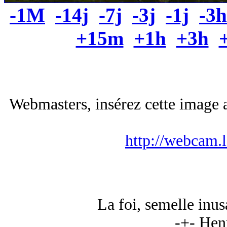
-1M
-14j
-7j
-3j
-1j
-3h
+15m
+1h
+3h
Webmasters, insérez cette image a
http://webcam.
La foi, semelle inus
-+- Hen