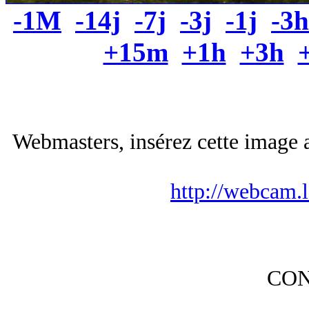
-1M
-14j
-7j
-3j
-1j
-3h
+15m
+1h
+3h
Webmasters, insérez cette image a
http://webcam.
CO