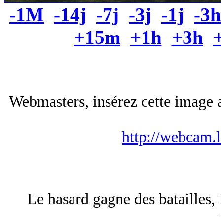
-1M
-14j
-7j
-3j
-1j
-3h
+15m
+1h
+3h
Webmasters, insérez cette image a
http://webcam.
Le hasard gagne des batailles,