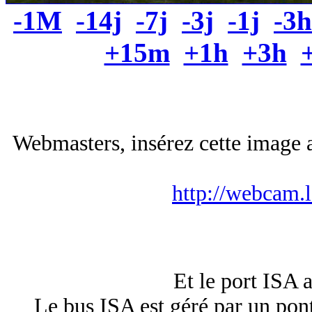
-1M
-14j
-7j
-3j
-1j
-3h
+15m
+1h
+3h
Webmasters, insérez cette image a
http://webcam.
Et le port ISA a
Le bus ISA est géré par un pont