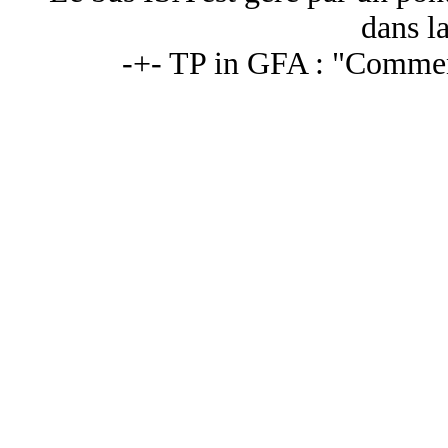
dans la
-+- TP in GFA : "Commen