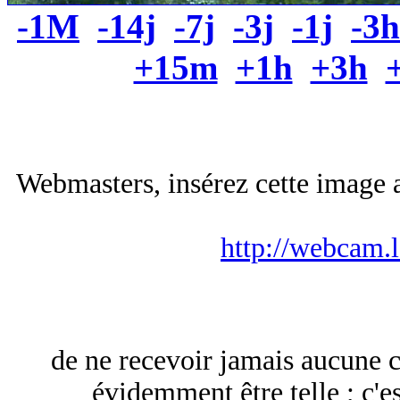
-1M
-14j
-7j
-3j
-1j
-3h
+15m
+1h
+3h
Webmasters, insérez cette image a
http://webcam.
de ne recevoir jamais aucune c
évidemment être telle ; c'e