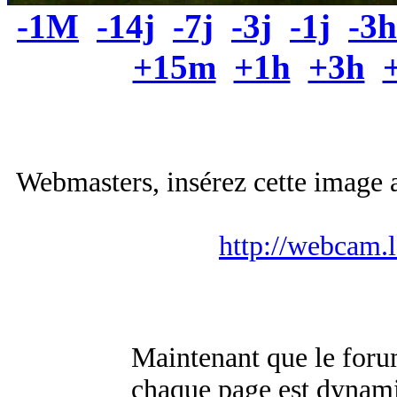
-1M
-14j
-7j
-3j
-1j
-3h
+15m
+1h
+3h
Webmasters, insérez cette image a
http://webcam.
Maintenant que le for
chaque page est dynamiq