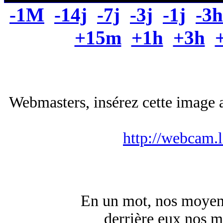
-1M
-14j
-7j
-3j
-1j
-3h
+15m
+1h
+3h
Webmasters, insérez cette image a
http://webcam.
En un mot, nos moyens 
derrière eux nos 