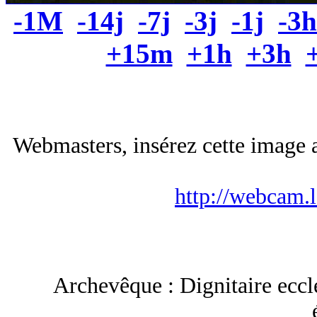
-1M
-14j
-7j
-3j
-1j
-3h
+15m
+1h
+3h
Webmasters, insérez cette image a
http://webcam.
Archevêque : Dignitaire ecclé