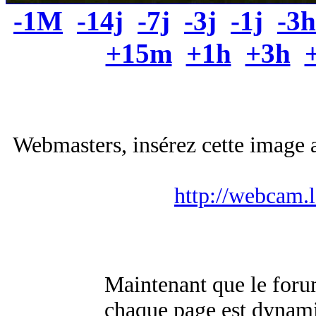
-1M
-14j
-7j
-3j
-1j
-3h
+15m
+1h
+3h
Webmasters, insérez cette image a
http://webcam.
Maintenant que le for
chaque page est dynamiq