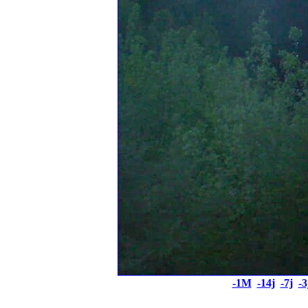
-1M
-14j
-7j
-3