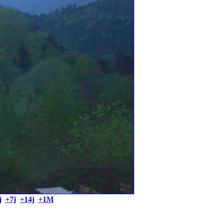
j
+7j
+14j
+1M