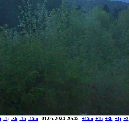
01.05.2024 20:45
j
-1j
-3h
-1h
-15m
+15m
+1h
+3h
+1j
+3