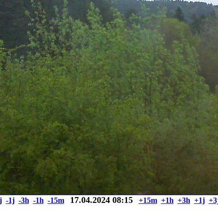
17.04.2024 08:15
j
-1j
-3h
-1h
-15m
+15m
+1h
+3h
+1j
+3