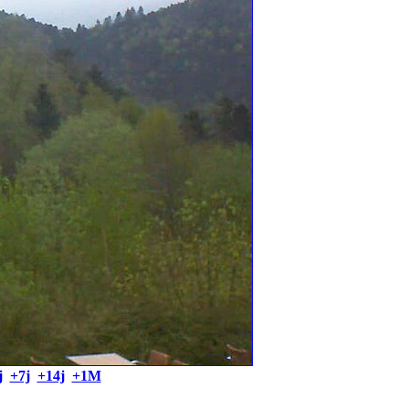
j
+7j
+14j
+1M