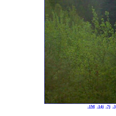
-1M
-14j
-7j
-3