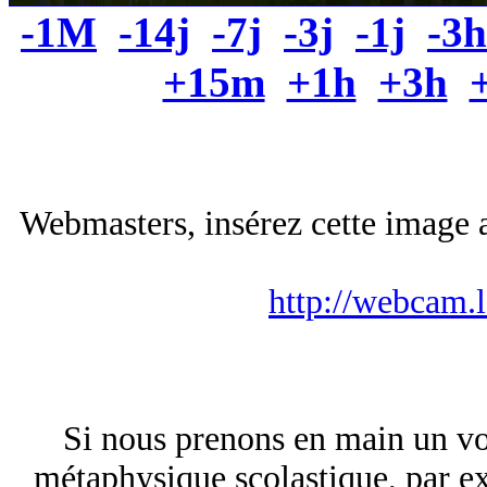
-1M
-14j
-7j
-3j
-1j
-3h
+15m
+1h
+3h
Webmasters, insérez cette image a
http://webcam.
Si nous prenons en main un v
métaphysique scolastique, par e