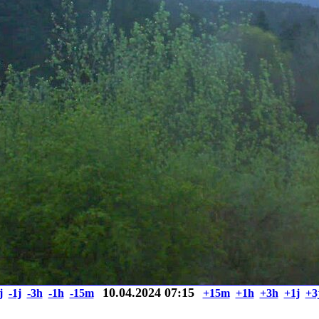
10.04.2024 07:15
j
-1j
-3h
-1h
-15m
+15m
+1h
+3h
+1j
+3