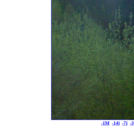
-1M
-14j
-7j
-3