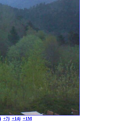
j
+7j
+14j
+1M