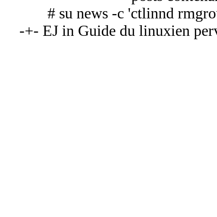
# su news -c 'ctlinnd rmgro
-+- EJ in Guide du linuxien perv