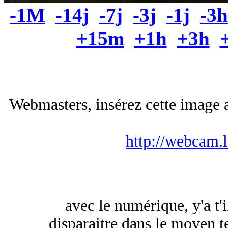
-1M
-14j
-7j
-3j
-1j
-3h
+15m
+1h
+3h
Webmasters, insérez cette image a
http://webcam.
avec le numérique, y'a t'i
disparaitre dans le moyen 