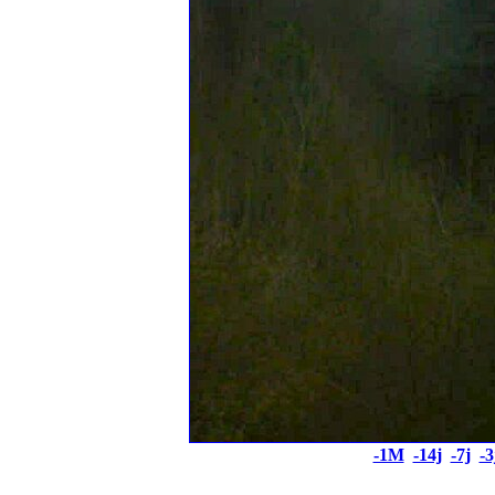
-1M
-14j
-7j
-3