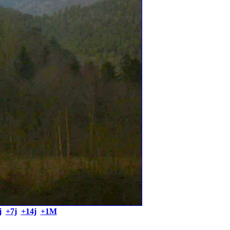
j
+7j
+14j
+1M