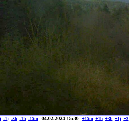
04.02.2024 15:30
j
-1j
-3h
-1h
-15m
+15m
+1h
+3h
+1j
+3