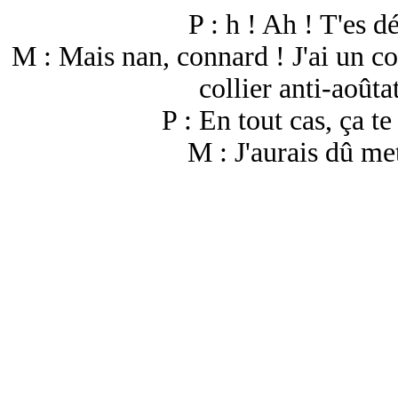
P : h ! Ah ! T'es 
M : Mais nan, connard ! J'ai un col
collier anti-aoûta
P : En tout cas, ça te
M : J'aurais dû met