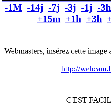
-1M
-14j
-7j
-3j
-1j
-3h
+15m
+1h
+3h
Webmasters, insérez cette image a
http://webcam.
C'EST FACI