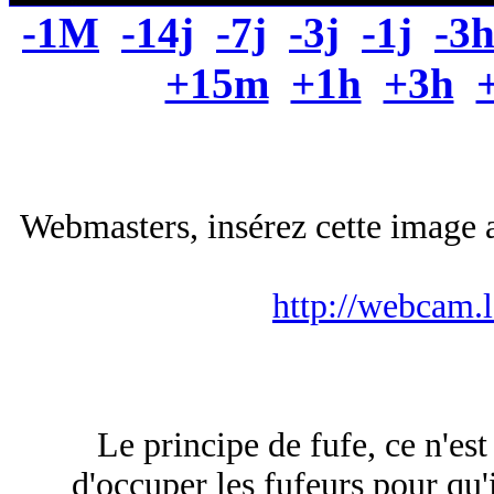
-1M
-14j
-7j
-3j
-1j
-3
+15m
+1h
+3h
Webmasters, insérez cette image a
http://webcam.
Le principe de fufe, ce n'est
d'occuper les fufeurs pour qu'i