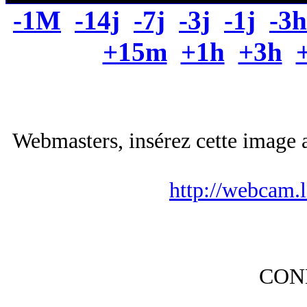
-1M
-14j
-7j
-3j
-1j
-3h
+15m
+1h
+3h
Webmasters, insérez cette image a
http://webcam.
CON