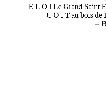
E L O I Le Grand Saint El
C O I T au bois de 
-- B