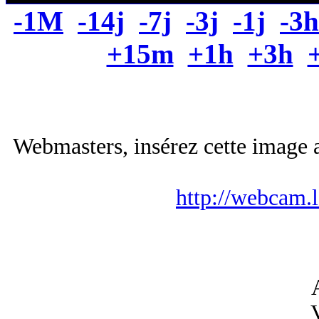
-1M
-14j
-7j
-3j
-1j
-3h
+15m
+1h
+3h
Webmasters, insérez cette image a
http://webcam.