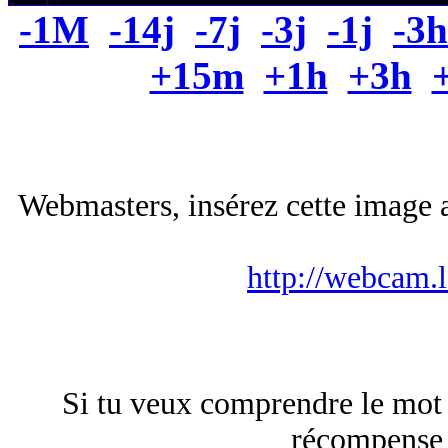
-1M
-14j
-7j
-3j
-1j
-3h
+15m
+1h
+3h
Webmasters, insérez cette image a
http://webcam.
Si tu veux comprendre le mot 
récompense 