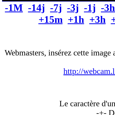
-1M
-14j
-7j
-3j
-1j
-3h
+15m
+1h
+3h
Webmasters, insérez cette image a
http://webcam.
Le caractère d'u
-+- D