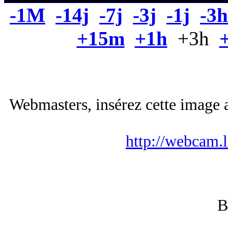
-1M
-14j
-7j
-3j
-1j
-3h
+15m
+1h
+3h
Webmasters, insérez cette image a
http://webcam.
B