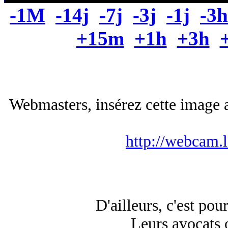
-1M
-14j
-7j
-3j
-1j
-3h
+15m
+1h
+3h
Webmasters, insérez cette image a
http://webcam.
D'ailleurs, c'est pou
Leurs avocats