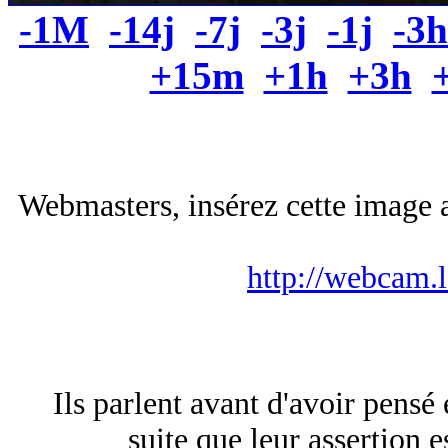
-1M
-14j
-7j
-3j
-1j
-3h
+15m
+1h
+3h
Webmasters, insérez cette image a
http://webcam.
Ils parlent avant d'avoir pensé
suite que leur assertion es